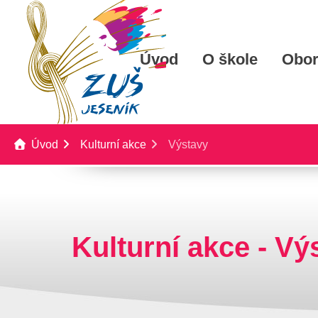
Úvod
O škole
Obo
Úvod
Kulturní akce
Výstavy
Kulturní akce - Vý