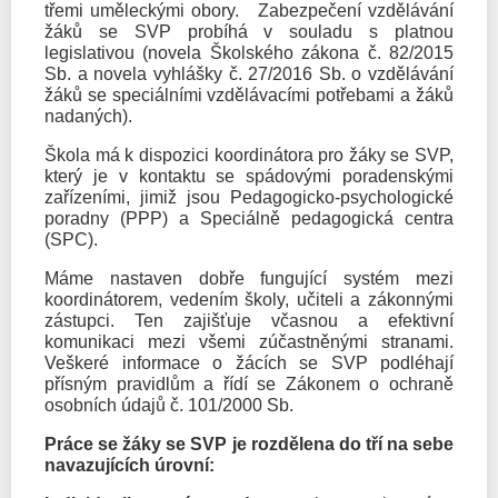
třemi uměleckými obory. Zabezpečení vzdělávání
žáků se SVP probíhá v souladu s platnou
legislativou (novela Školského zákona č. 82/2015
Sb. a novela vyhlášky č. 27/2016 Sb. o vzdělávání
žáků se speciálními vzdělávacími potřebami a žáků
nadaných).
Škola má k dispozici koordinátora pro žáky se SVP,
který je v kontaktu se spádovými poradenskými
zařízeními, jimiž jsou Pedagogicko-psychologické
poradny (PPP) a Speciálně pedagogická centra
(SPC).
Máme nastaven dobře fungující systém mezi
koordinátorem, vedením školy, učiteli a zákonnými
zástupci. Ten zajišťuje včasnou a efektivní
komunikaci mezi všemi zúčastněnými stranami.
Veškeré informace o žácích se SVP podléhají
přísným pravidlům a řídí se Zákonem o ochraně
osobních údajů č. 101/2000 Sb.
Práce se žáky se SVP je rozdělena do tří na sebe
navazujících úrovní: