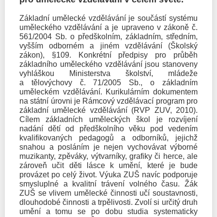
Základní umělecké vzdělávání je součástí systému
uměleckého vzdělávání a je upraveno v zákoně č.
561/2004 Sb. o předškolním, základním, středním,
vyšším odborném a jiném vzdělávání (Školský
zákon), §109. Konkrétní předpisy pro průběh
základního uměleckého vzdělávání jsou stanoveny
vyhláškou Ministerstva školství, mládeže
a tělovýchovy č. 71/2005 Sb., o základním
uměleckém vzdělávání. Kurikulárním dokumentem
na státní úrovni je Rámcový vzdělávací program pro
základní umělecké vzdělávání (RVP ZUV, 2010).
Cílem základních uměleckých škol je rozvíjení
nadání dětí od předškolního věku pod vedením
kvalifikovaných pedagogů a odborníků, jejichž
snahou a posláním je nejen vychovávat výborné
muzikanty, zpěváky, výtvarníky, grafiky či herce, ale
zároveň učit děti lásce k umění, které je bude
provázet po celý život. Výuka ZUŠ navíc podporuje
smysluplné a kvalitní trávení volného času. Žák
ZUŠ se vlivem umělecké činnosti učí soustavnosti,
dlouhodobé činnosti a trpělivosti. Zvolí si určitý druh
umění a tomu se po dobu studia systematicky