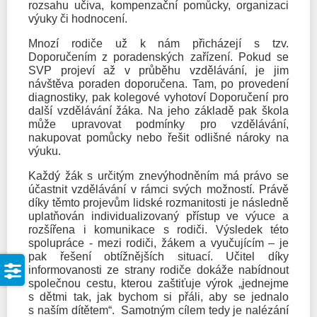
rozsahu učiva, kompenzační pomůcky, organizaci
výuky či hodnocení.
Mnozí rodiče už k nám přicházejí s tzv.
Doporučením z poradenských zařízení. Pokud se
SVP projeví až v průběhu vzdělávání, je jim
návštěva poraden doporučena. Tam, po provedení
diagnostiky, pak kolegové vyhotoví Doporučení pro
další vzdělávání žáka. Na jeho základě pak škola
může upravovat podmínky pro vzdělávání,
nakupovat pomůcky nebo řešit odlišné nároky na
výuku.
Každý žák s určitým znevýhodněním má právo se
účastnit vzdělávání v rámci svých možností. Právě
díky těmto projevům lidské rozmanitosti je následně
uplatňován individualizovaný přístup ve výuce a
rozšířena i komunikace s rodiči. Výsledek této
spolupráce - mezi rodiči, žákem a vyučujícím – je
pak řešení obtížnějších situací. Učitel díky
informovanosti ze strany rodiče dokáže nabídnout
společnou cestu, kterou zaštiťuje výrok „jednejme
s dětmi tak, jak bychom si přáli, aby se jednalo
s naším dítětem“. Samotným cílem tedy je nalézání