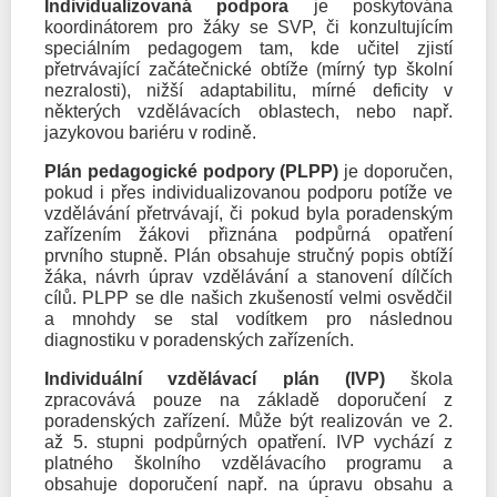
Individualizovaná podpora
je poskytována
koordinátorem pro žáky se SVP, či konzultujícím
speciálním pedagogem tam, kde učitel zjistí
přetrvávající začátečnické obtíže (mírný typ školní
nezralosti), nižší adaptabilitu, mírné deficity v
některých vzdělávacích oblastech, nebo např.
jazykovou bariéru v rodině.
Plán pedagogické podpory (PLPP)
je doporučen,
pokud i přes individualizovanou podporu potíže ve
vzdělávání přetrvávají, či pokud byla poradenským
zařízením žákovi přiznána podpůrná opatření
prvního stupně. Plán obsahuje stručný popis obtíží
žáka, návrh úprav vzdělávání a stanovení dílčích
cílů. PLPP se dle našich zkušeností velmi osvědčil
a mnohdy se stal vodítkem pro následnou
diagnostiku v poradenských zařízeních.
Individuální vzdělávací plán (IVP)
škola
zpracovává pouze na základě doporučení z
poradenských zařízení. Může být realizován ve 2.
až 5. stupni podpůrných opatření. IVP vychází z
platného školního vzdělávacího programu a
obsahuje doporučení např. na úpravu obsahu a