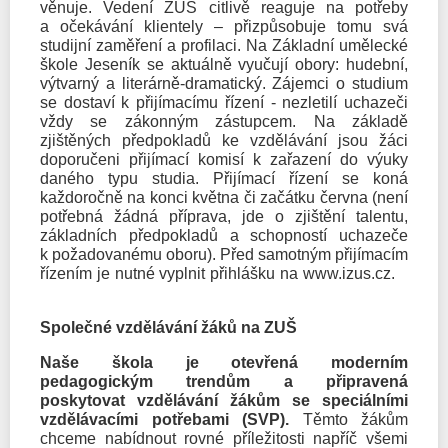
věnuje. Vedení ZUŠ citlivě reaguje na potřeby
a očekávání klientely – přizpůsobuje tomu svá
studijní zaměření a profilaci. Na Základní umělecké
škole Jeseník se aktuálně vyučují obory: hudební,
výtvarný a literárně-dramatický. Zájemci o studium
se dostaví k přijímacímu řízení - nezletilí uchazeči
vždy se zákonným zástupcem. Na základě
zjištěných předpokladů ke vzdělávání jsou žáci
doporučeni přijímací komisí k zařazení do výuky
daného typu studia. Přijímací řízení se koná
každoročně na konci května či začátku června (není
potřebná žádná příprava, jde o zjištění talentu,
základních předpokladů a schopností uchazeče
k požadovanému oboru). Před samotným přijímacím
řízením je nutné vyplnit přihlášku na www.izus.cz.
Společné vzdělávání žáků na ZUŠ
Naše škola je otevřená moderním
pedagogickým trendům a připravená
poskytovat vzdělávání žákům se speciálními
vzdělávacími potřebami (SVP).
Těmto žákům
chceme nabídnout rovné příležitosti napříč všemi