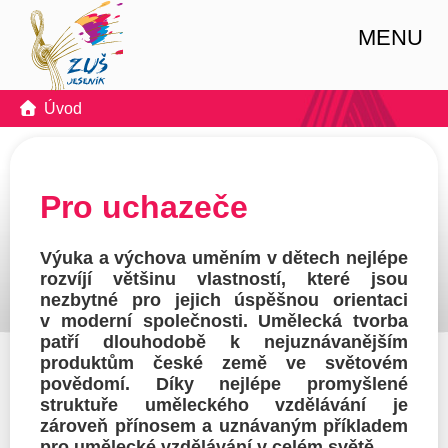
MENU
Úvod
Pro uchazeče
Výuka a výchova uměním v dětech nejlépe
rozvíjí většinu vlastností, které jsou
nezbytné pro jejich úspěšnou orientaci
v moderní společnosti. Umělecká tvorba
patří dlouhodobě k nejuznávanějším
produktům české země ve světovém
povědomí. Díky nejlépe promyšlené
struktuře uměleckého vzdělávání je
zároveň přínosem a uznávaným příkladem
pro umělecké vzdělávání v celém světě.