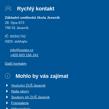
Rychlý kontakt
Základní umělecká škola Jeseník
28. října 873
790 01 Jeseník
IČ: 60341742
ISDS: dvkhqhc
info@zusjes.cz
+420 603 156 241
Další kontakty
Mohlo by vás zajímat
Vyučující ZUŠ Jeseník
Naše obory
Soubory při ZUŠ Jeseník
Fotogalerie
Videogalerie