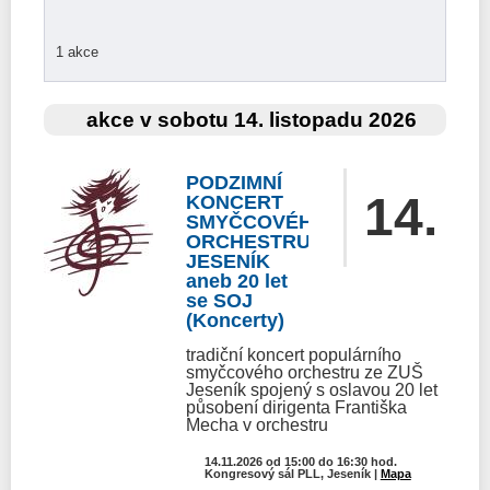
1 akce
akce v sobotu 14. listopadu 2026
SOBOTA
PODZIMNÍ
14.
KONCERT
SMYČCOVÉHO
ORCHESTRU
listopadu
JESENÍK
aneb 20 let
se SOJ
(Koncerty)
tradiční koncert populárního
smyčcového orchestru ze ZUŠ
Jeseník spojený s oslavou 20 let
působení dirigenta Františka
Mecha v orchestru
14.11.2026 od 15:00 do 16:30 hod.
Kongresový sál PLL, Jeseník |
Mapa