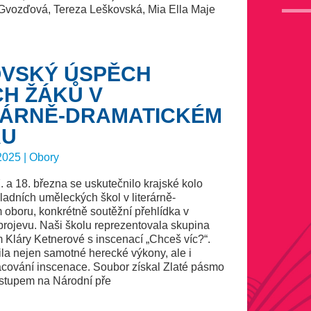
Gvozďová, Tereza Leškovská, Mia Ella Maje
VSKÝ ÚSPĚCH
CH ŽÁKŮ V
RÁRNĚ-DRAMATICKÉM
RU
2025 | Obory
 a 18. března se uskutečnilo krajské kolo
adních uměleckých škol v literárně-
 oboru, konkrétně soutěžní přehlídka v
projevu. Naši školu reprezentovala skupina
 Kláry Ketnerové s inscenací „Chceš víc?“.
la nejen samotné herecké výkony, ale i
acování inscenace. Soubor získal Zlaté pásmo
stupem na Národní pře