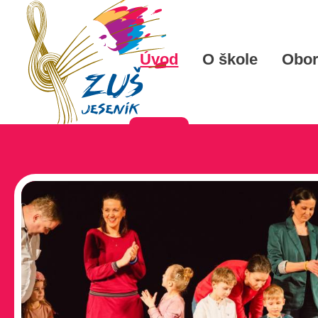
Úvod
O škole
Obo