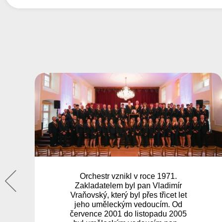
Smyčcový orchestr Jeseník
existuje při Základní umělecké
škole Jeseník již od roku 1984.
Jeho zakladatelkou
a dlouholetou vedoucí byla paní