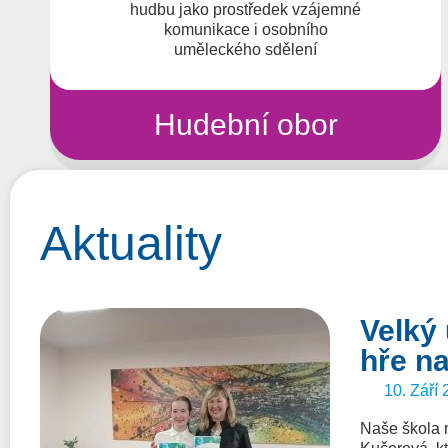
hudbu jako prostředek vzájemné
komunikace i osobního
uměleckého sdělení
Hudební obor
Aktuality
Velký 
hře n
10. Září 
Naše škola 