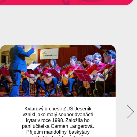
FOLKLOREK / FOLKLORITA
představuje spojení mladých
talentů a lidové hudby. Folklorek
navštěvují mladší děti, Folklorita
je složena ze starších muzikantů,