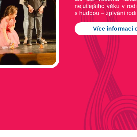
nejútlejšího věku v ro
s hudbou – zpívání rodi
Více informací 