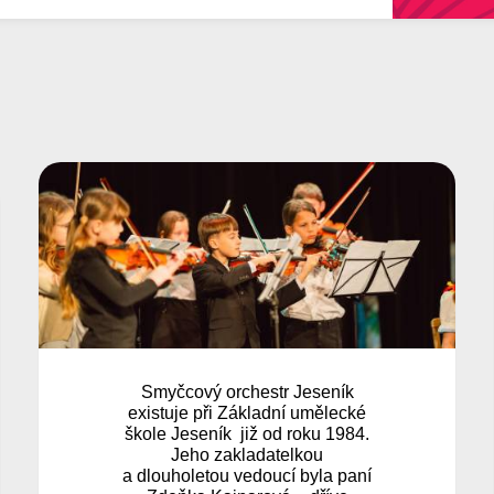
Kytarový orchestr ZUŠ Jeseník
vznikl jako malý soubor dvanácti
kytar v roce 1998. Založila ho
paní učitelka Carmen Langerová.
Přijetím mandolíny, baskytary