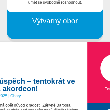
umět se svobodně rozhodnout.
Výtvarný obor
úspěch – tentokrát ve
a akordeon!
Fot
2025 | Obory
má opět důvod k radosti. Žákyně Barbora