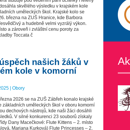
terá studuje pod vedením paní učitelky Heleny
dosáhla skvělého výsledku v krajském kole
ladních uměleckých škol. Krajské kolo se
26. března na ZUŠ Hranice, kde Barbora
řesvědčivý a hudebně velmi vyzrálý výkon.
ísto a zároveň i zvláštní cenu poroty za
kladby Toccata č
Ak
 úspěch našich žáků v
kém kole v komorní
2025 | Obory
 března 2026 se na ZUŠ Zábřeh konalo krajské
e základních uměleckých škol v oboru komorní
ou dechových nástrojů, kde naši žáci dosáhli
ledků. V silné konkurenci 23 souborů získaly
řídy Dany Macečkové: Flute Kittens – 2. místo
lová, Mariana Kurková) Flute Princesses – 2.