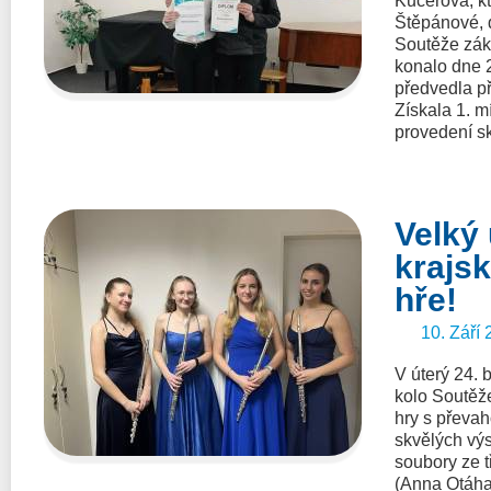
Kučerová, k
Štěpánové, 
Soutěže zák
konalo dne 
předvedla p
Získala 1. m
provedení s
Velký
krajs
hře!
10. Září 
V úterý 24.
kolo Soutěž
hry s převah
skvělých výs
soubory ze t
(Anna Otáha