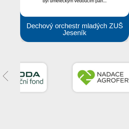
Zdeňka Kainarová – dříve
Krpelíková.
UŠ
Smyčcový orchestr Jeseník