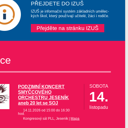
PŘEJDETE DO IZUŠ
IZUŠ je informační systém základních umělec-
kých škol, který používají učitelé, žáci i rodiče.
Přejděte na stránku IZUŠ
ce
SOBOTA
PODZIMNÍ KONCERT
14.
SMYČCOVÉHO
ORCHESTRU JESENÍK
aneb 20 let se SOJ
listopadu
14.11.2026 od 15:00 do 16:30
hod.
Kongresový sál PLL, Jeseník |
Mapa