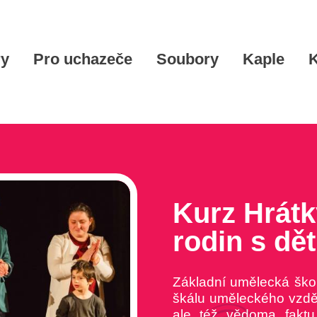
ry
Pro uchazeče
Soubory
Kaple
K
Kurz Hrát
rodin s dě
Základní umělecká škol
škálu uměleckého vzdě
ale též vědoma faktu