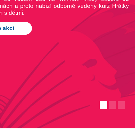
dinách a proto nabízí odborně vedený kurz Hrátky
n s dětmi.
o akci