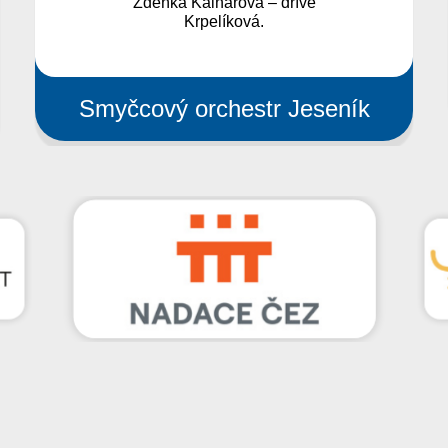
a několika bicích nástrojů...
Kytarový orchestr ZUŠ Jeseník