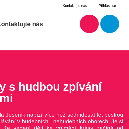
Kontaktujte nás
Přihlásit se
ontaktujte nás
ky s hudbou
zpívání
tmi
a Jeseník nabízí více než sedmdesát let pestrou
lávání v hudebních i nehudebních oborech. Je si
, že vedení dětí ke vnímání krásy začíná od