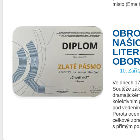
místo (Ema 
OBRO
NAŠI
LITE
OBO
10. Září 
Ve dnech 17.
Soutěže zákl
dramatickém
kolektivním 
pod vedením
Porota oceni
celkové zpr
s přímým po