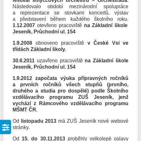
festival smyčcových orchestrů – Orchestráda.
Následovalo období mezinárodní spolupráce
a reprezentace se stovkami koncertů, výstav
a představení během každého školního roku.
1.12.2007
otevřeno pracoviště
na Základní škole
Jeseník, Průchodní ul. 154
1.9.2008
obnoveno pracoviště
v České Vsi ve
třídách Základní školy.
30.6.2011
uzavřeno pracoviště
na Základní škole
Jeseník, Průchodní ul. 154
1.9.2012 započata výuka přípravných ročníků
a prvních ročníků všech stupňů (prvního,
druhého a studia pro dospělé) podle Školního
vzdělávacího programu ZUŠ Jeseník, jenž
vychází z Rámcového vzdělávacího programu
MŠMT ČR.
Od
listopadu 2013
má ZUŠ Jeseník nové webové
stránky.
Od
15. do 30.11.2013
proběhly velkolepé oslavy