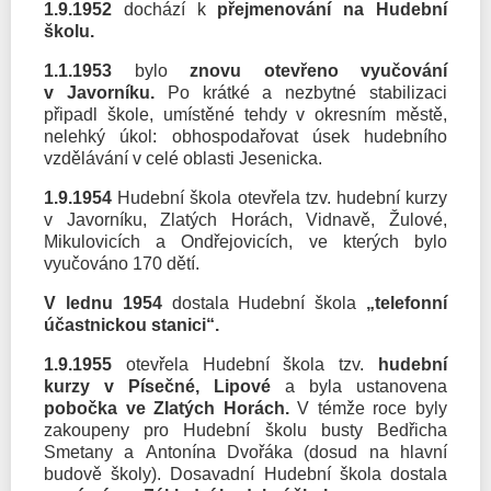
1.9.1952
dochází k
přejmenování na Hudební
školu.
1.1.1953
bylo
znovu otevřeno vyučování
v Javorníku.
Po krátké a nezbytné stabilizaci
připadl škole, umístěné tehdy v okresním městě,
nelehký úkol: obhospodařovat úsek hudebního
vzdělávání v celé oblasti Jesenicka.
1.9.1954
Hudební škola otevřela tzv. hudební kurzy
v Javorníku, Zlatých Horách, Vidnavě, Žulové,
Mikulovicích a Ondřejovicích, ve kterých bylo
vyučováno 170 dětí.
V lednu 1954
dostala Hudební škola
„telefonní
účastnickou stanici“.
1.9.1955
otevřela Hudební škola tzv.
hudební
kurzy v Písečné, Lipové
a byla ustanovena
pobočka ve Zlatých Horách.
V témže roce byly
zakoupeny pro Hudební školu busty Bedřicha
Smetany a Antonína Dvořáka (dosud na hlavní
budově školy). Dosavadní Hudební škola dostala