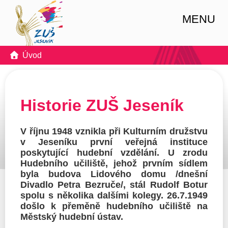
MENU
Úvod
Historie ZUŠ Jeseník
V říjnu 1948
vznikla při Kulturním družstvu
v Jeseníku první veřejná instituce
poskytující hudební vzdělání. U zrodu
Hudebního učiliště
, jehož prvním sídlem
byla budova Lidového domu /dnešní
Divadlo Petra Bezruče/, stál Rudolf Botur
spolu s několika dalšími kolegy.
26.7.1949
došlo k přeměně hudebního učiliště na
Městský hudební ústav.