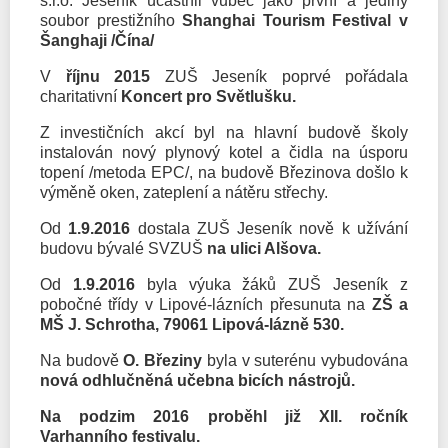
s.r.o. Jeseník účastnil vůbec jako první a jediný
soubor prestižního
Shanghai Tourism Festival v
Šanghaji /Čína/
V
říjnu 2015
ZUŠ Jeseník poprvé pořádala
charitativní
Koncert pro Světlušku.
Z investičních akcí byl na hlavní budově školy
instalován nový plynový kotel a čidla na úsporu
topení /metoda EPC/, na budově Březinova došlo k
výměně oken, zateplení a nátěru střechy.
Od
1.9.2016
dostala ZUŠ Jeseník nově k užívání
budovu bývalé SVZUŠ
na ulici Alšova.
Od
1.9.2016
byla výuka žáků ZUŠ Jeseník z
pobočné třídy v Lipové-lázních přesunuta na
ZŠ a
MŠ J. Schrotha, 79061 Lipová-lázně 530.
Na budově
O. Březiny
byla v suterénu vybudována
nová odhlučněná učebna bicích nástrojů.
Na podzim 2016 proběhl již XII. ročník
Varhanního festivalu.