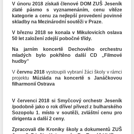
V únoru 2018 získali členové DOM ZUŠ Jeseník
zlaté pásmo s vyznamenáním, cenu vítěze
kategorie a cenu za nejlepší provedení povinné
skladby na Mezinárodní soutěži v Praze.
V březnu 2018 se konala v Mikulovicích oslava
50 let založení zdejší pobočné třídy.
Na jarním koncertě Dechového orchestru
mladých bylo pokřtěno další CD „Filmové
hudby“
V
červnu 2018
vystoupili vybraní žáci školy v rámci
projektu
Múziáda na koncertě s Janáčkovou
filharmonií Ostrava
V červenci 2018 si Smyčcový orchestr Jeseník
/podobně jako o rok dříve/ přivezl z bulharského
Sozopolu 1. místo v soutěži, zvláštní cenu pro
dirigenta a další 2 ceny.
Zpracovali dle Kroniky školy a dokumentů ZUŠ