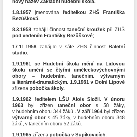
nový název Základní hudební škola.
1.8.1957
jmenována
ředitelkou ZHŠ Františka
Bezůšková.
8.3.1958
zahájil činnost
taneční kroužek
při ZHŠ
pod vedením Františky Bezůškové;
17.11.1958
zahájilo v sále ZHŠ činnost
Baletní
studio.
1.9.1961 se Hudební škola mění na Lidovou
školu umění
se čtyřmi uměleckovýchovnými
obory – hudebním, tanečním, výtvarným
a literárně-dramatickým.
1.9.1961 v Dolní Lipové
zřízena
pobočka školy.
1.9.1962 ředitelem LŠU Alois Složil.
V únoru
1963
byl zřízen
taneční obor
s 58 žáky,
v hudebním oboru 344 žáků .
V září 1964
byl zřízen
výtvarný obor
s 45 žáky, v hudebním oboru 348
žáků, v tanečním oboru 52 žáků
.
1.9.1965
zřízena
pobočka v Supíkovicích
.