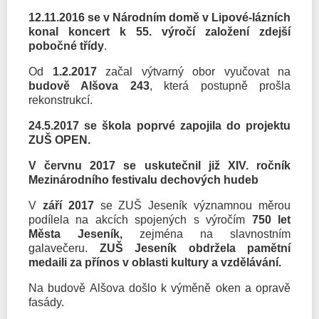
12.11.2016 se v Národním domě v Lipové-lázních
konal koncert k 55. výročí založení zdejší
pobočné třídy
.
Od
1.2.2017
začal výtvarný obor vyučovat na
budově Alšova 243
, která postupně prošla
rekonstrukcí.
24.5.2017 se škola poprvé zapojila do projektu
ZUŠ OPEN.
V červnu 2017 se uskutečnil již XIV. ročník
Mezinárodního festivalu dechových hudeb
V
září 2017
se ZUŠ Jeseník významnou měrou
podílela na akcích spojených s výročím
750 let
Města Jeseník,
zejména na slavnostním
galavečeru.
ZUŠ Jeseník obdržela pamětní
medaili za přínos v oblasti kultury a vzdělávání.
Na budově Alšova došlo k výměně oken a opravě
fasády.