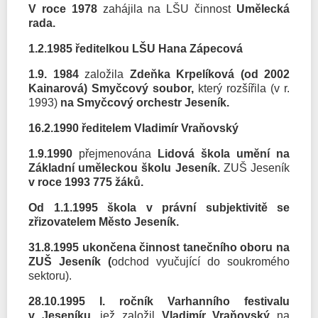
V roce 1978
zahájila na LŠU činnost
Umělecká
rada.
1.2.1985
ředitelkou LŠU Hana Zápecová
1.9. 1984
založila
Zdeňka Krpelíková (od 2002
Kainarová)
Smyčcový soubor,
který rozšířila (v r.
1993)
na
Smyčcový orchestr Jeseník.
16.2.1990
ředitelem Vladimír Vraňovský
1.9.1990
přejmenována
Lidová škola umění na
Základní uměleckou školu Jeseník.
ZUŠ Jeseník
v roce 1993 775 žáků.
Od 1.1.1995 škola v právní subjektivitě se
zřizovatelem Město Jeseník.
31.8.1995 ukončena činnost tanečního oboru na
ZUŠ Jeseník (
odchod vyučující do soukromého
sektoru).
28.10.1995 I. ročník
Varhanního festivalu
v Jeseníku,
jež založil
Vladimír Vraňovský
na