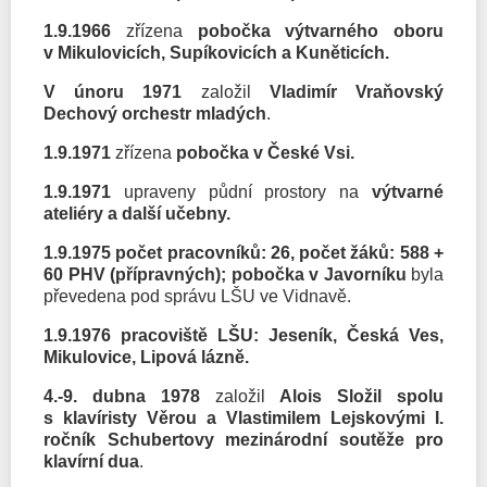
1.9.1966
zřízena
pobočka výtvarného oboru
v Mikulovicích, Supíkovicích a Kuněticích.
V únoru 1971
založil
Vladimír Vraňovský
Dechový orchestr mladých
.
1.9.1971
zřízena
pobočka v České Vsi.
1.9.1971
upraveny půdní prostory na
výtvarné
ateliéry a další učebny.
1.9.1975 počet pracovníků: 26, počet žáků: 588 +
60 PHV (přípravných); pobočka v Javorníku
byla
převedena pod správu LŠU ve Vidnavě.
1.9.1976 pracoviště LŠU: Jeseník, Česká Ves,
Mikulovice, Lipová lázně.
4.-9. dubna 1978
založil
Alois Složil spolu
s klavíristy Věrou a Vlastimilem Lejskovými
I.
ročník Schubertovy mezinárodní soutěže pro
klavírní dua
.