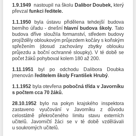
1.9.1949
nastoupil na školu
Dalibor Doubek,
který
převzal
funkci ředitele.
1.1.1950
byla ústavu přidělena tehdejší budova
berního úřadu - dnešní
hlavní budova školy
. Tato
budova dříve sloužila formanství, středem budovy
projížděly obloukovým průjezdem kočáry s koňským
spřežením (dosud zachovány zbytky oblouku
průjezdu a boční ochranné sloupky). V té době se
počet žáků pohyboval kolem 180 až 200.
1.11.1951
byl po odchodu Dalibora Doubka
jmenován
ředitelem školy
František Hrubý
.
1.1.1952
byla otevřena
pobočná třída v Javorníku
s počtem cca 70 žáků.
28.10.1952
bylo na pokyn krajského inspektora
zastaveno vyučování v Javorníku z důvodu
celostátně překročeného limitu stavu externích
učitelů. Javorničtí žáci se v té době vzdělávali
u soukromých učitelů.