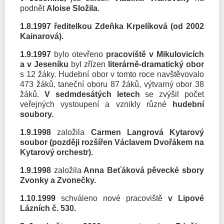
podnět
Aloise Složila
.
1.8.1997 ředitelkou Zdeňka Krpelíková (od 2002
Kainarová).
1.9.1997
bylo otevřeno
pracoviště v Mikulovicích
a v Jeseníku
byl zřízen
literárně-dramatický obor
s 12 žáky. Hudební obor v tomto roce navštěvovalo
473 žáků, taneční oboru 87 žáků, výtvarný obor 38
žáků.
V sedmdesátých letech
se zvýšil počet
veřejných vystoupení a vznikly různé
hudební
soubory.
1.9.1998
založila
Carmen Langrová Kytarový
soubor (později rozšířen Václavem Dvořákem na
Kytarový orchestr).
1.9.1998
založila
Anna Beťáková pěvecké sbory
Zvonky a Zvonečky.
1.10.1999
schváleno nové pracoviště
v Lipové
Lázních č. 530.