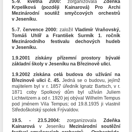
5.-9. května 2000:
zorganizovala
Zdeňka
Krpelíková (později Kainarová) Pro Archi
Mezinárodní soutěž smyčcových orchestrů
v Jeseníku.
5.-7. července 2000:
založil
Vladimír Vraňovský,
Tomáš Uhlíř a František Surmík 1. ročník
Mezinárodního festivalu dechových hudeb
v Jeseníku.
1.9.2001 získány přízemní prostory bývalé
základní školy v Jeseníku na Březinově ulici.
1.9.2002 získána celá budova do užívání na
Březinově ulici č. 45.
Jedná se o budovu, jejímž
majitelem byl v r. 1857 úředník Ignatz Bartsch, v r.
1871 coby Spolkový dům byl užíván Juliem
Lichtwitzem a od r. 1920 jej obýval Wilhelm Tempus
pod jménem Vila Tempus; od 19.8.1935 ji vlastnil
Středoškolský spolek Frývaldov.
19.5. - 23.5.2004:
zorganizovala
Zdeňka
Kainarová
v Jeseníku
Mezinárodní soutěžní