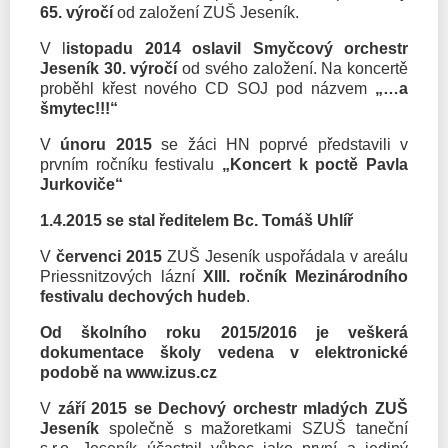
65. výročí
od založení ZUŠ Jeseník.
V l
istopadu 2014 oslavil Smyčcový orchestr
Jeseník 30. výročí
od svého založení. Na koncertě
proběhl křest nového CD SOJ pod názvem
„…a
šmytec!!!“
V
únoru 2015
se žáci HN poprvé představili v
prvním ročníku festivalu
„Koncert k poctě Pavla
Jurkoviče“
1.4.2015 se stal ředitelem Bc. Tomáš Uhlíř
V
červenci 2015
ZUŠ Jeseník uspořádala v areálu
Priessnitzových lázní
XIII. ročník Mezinárodního
festivalu dechových hudeb
.
Od školního roku 2015/2016 je veškerá
dokumentace školy vedena v elektronické
podobě na www.izus.cz
V
září 2015 se Dechový orchestr mladých ZUŠ
Jeseník
společně s mažoretkami SZUŠ taneční