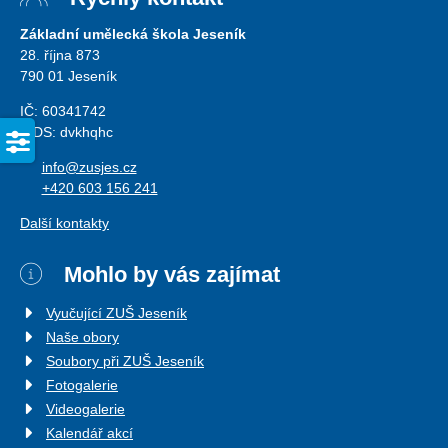
Základní umělecká škola Jeseník
28. října 873
790 01 Jeseník
IČ: 60341742
ISDS: dvkhqhc
info@zusjes.cz
+420 603 156 241
Další kontakty
Mohlo by vás zajímat
Vyučující ZUŠ Jeseník
Naše obory
Soubory při ZUŠ Jeseník
Fotogalerie
Videogalerie
Kalendář akcí