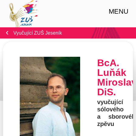
MENU
Vyučující ZUŠ Jeseník
BcA.
Luňák
Miroslav
DiS.
vyučující
sólového
a sborovéh
zpěvu