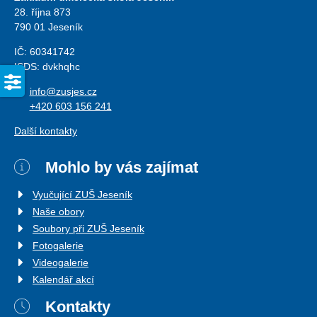
28. října 873
790 01 Jeseník
IČ: 60341742
ISDS: dvkhqhc
info@zusjes.cz
+420 603 156 241
Další kontakty
Mohlo by vás zajímat
Vyučující ZUŠ Jeseník
Naše obory
Soubory při ZUŠ Jeseník
Fotogalerie
Videogalerie
Kalendář akcí
Kontakty