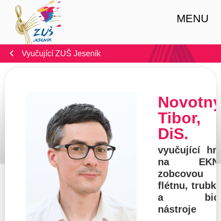
MENU
Vyučující ZUŠ Jeseník
Novotn
Tibor,
DiS.
vyučující hr
na EKN
zobcovou
flétnu, trubk
a bic
nástroje