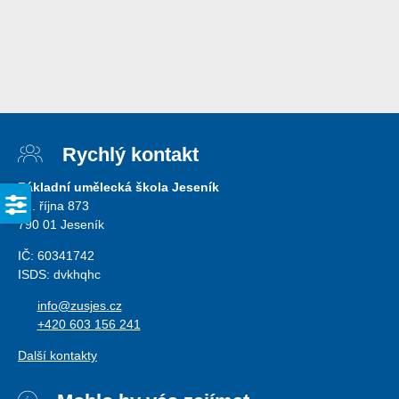
Rychlý kontakt
Základní umělecká škola Jeseník
28. října 873
790 01 Jeseník
IČ: 60341742
ISDS: dvkhqhc
info@zusjes.cz
+420 603 156 241
Další kontakty