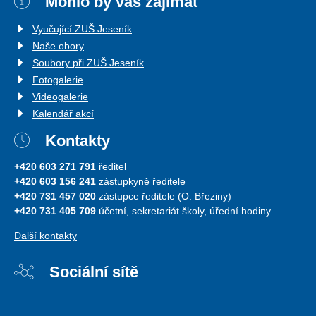
Mohlo by vás zajímat
Vyučující ZUŠ Jeseník
Naše obory
Soubory při ZUŠ Jeseník
Fotogalerie
Videogalerie
Kalendář akcí
Kontakty
+420 603 271 791
ředitel
+420 603 156 241
zástupkyně ředitele
+420 731 457 020
zástupce ředitele (O. Březiny)
+420 731 405 709
účetní, sekretariát školy, úřední hodiny
Další kontakty
Sociální sítě