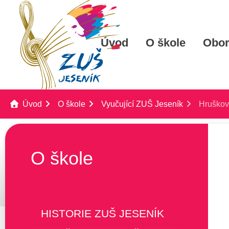
Úvod
O škole
Obo
Úvod
O škole
Vyučující ZUŠ Jeseník
Hruškov
O škole
HISTORIE ZUŠ JESENÍK