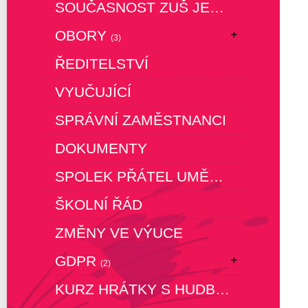
SOUČASNOST ZUŠ JESENÍK
OBORY
(3)
ŘEDITELSTVÍ
VYUČUJÍCÍ
SPRÁVNÍ ZAMĚSTNANCI
DOKUMENTY
SPOLEK PŘÁTEL UMĚNÍ (SPU)
ŠKOLNÍ ŘÁD
ZMĚNY VE VÝUCE
GDPR
(2)
KURZ HRÁTKY S HUDBOU – ZPÍVÁNÍ RODIN S DĚTMI