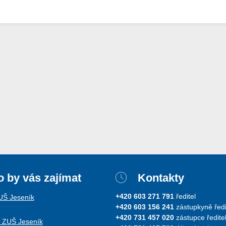
 by vás zajímat
Kontakty
+420 603 271 791
ředitel
ZUŠ Jeseník
+420 603 156 241
zástupkyně ředi
+420 731 457 020
zástupce ředitel
i ZUŠ Jeseník