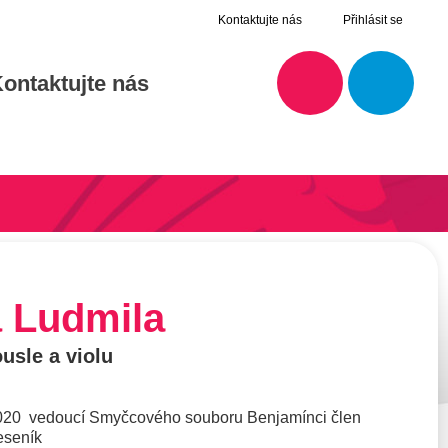
Kontaktujte nás
Přihlásit se
ontaktujte nás
 Ludmila
ousle a violu
2020 vedoucí Smyčcového souboru Benjamínci člen
eseník