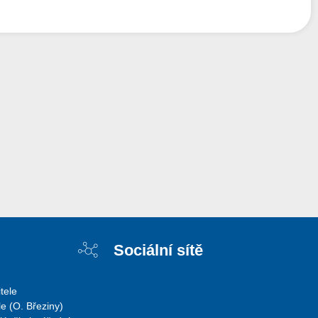
Sociální sítě
tele
e (O. Březiny)