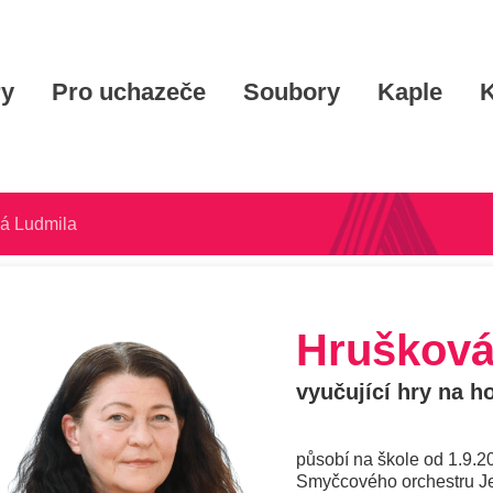
ry
Pro uchazeče
Soubory
Kaple
K
á Ludmila
Hrušková
vyučující hry na h
působí na škole od 1.9.
Smyčcového orchestru J