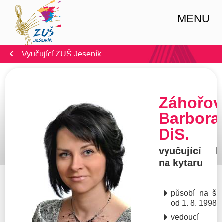
MENU
Vyučující ZUŠ Jeseník
Záhořov
Barbora
DiS.
vyučující h
na kytaru
působí na šk
od 1. 8. 1998
vedoucí