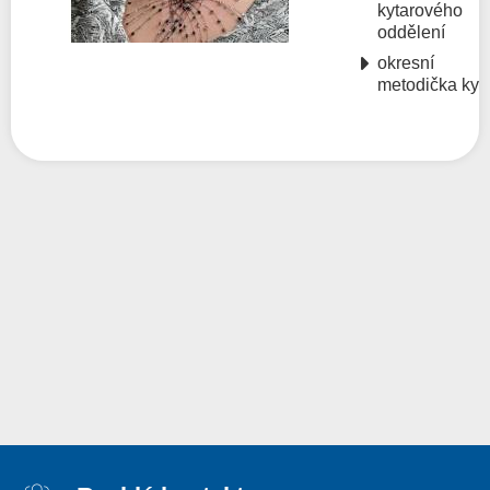
kytarového
oddělení
okresní
metodička kyt