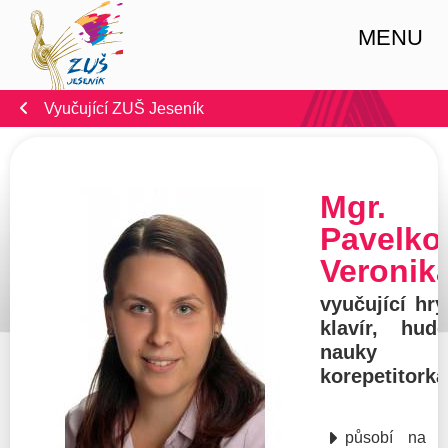
MENU
Vyučující ZUŠ Jeseník
Mgr.
Pavelko
Veronik
vyučující hr
klavír, hude
nauky
korepetitorka
působí na š