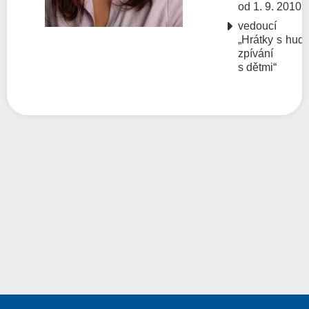
od 1. 9. 2010
vedoucí ku
„Hrátky s hud
zpívání ro
s dětmi“