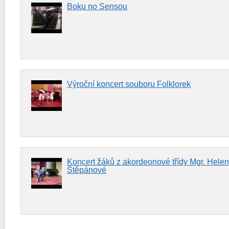
Boku no Sensou
Výroční koncert souboru Folklorek
Koncert žáků z akordeonové třídy Mgr. Hele
Štěpánové