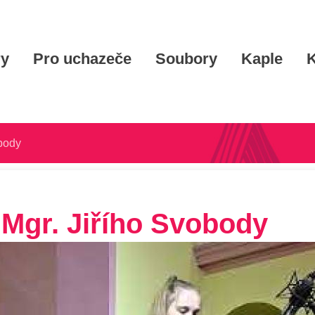
ry
Pro uchazeče
Soubory
Kaple
K
obody
 Mgr. Jiřího Svobody