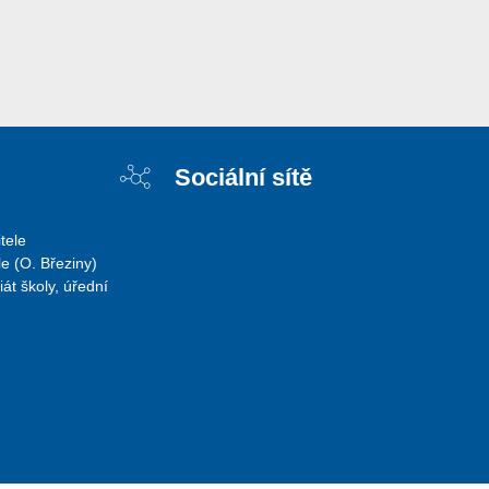
Sociální sítě
tele
e (O. Březiny)
iát školy, úřední