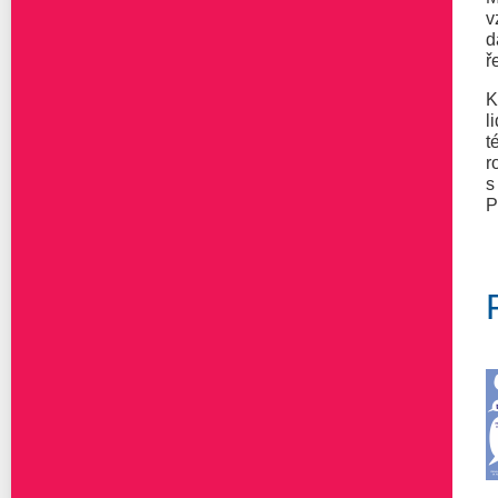
v
d
ř
K
l
t
r
s
P