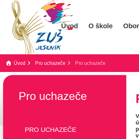
Úvod
O škole
Obo
Úvod
Pro uchazeče
Pro uchazeče
Pro uchazeče
V
ú
PRO UCHAZEČE
p
v