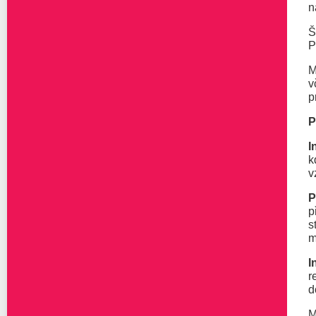
n
Š
P
M
v
p
P
I
k
v
P
p
s
m
I
r
d
M