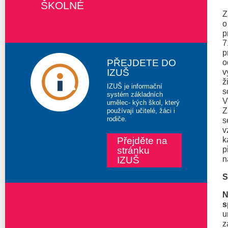
ŠKOLNÉ
Z
o
p
7
p
PŘEJDETE DO
o
IZUŠ
v
ž
IZUŠ je informační
s
systém základních
V
umělec- kých škol, který
Z
používají učitelé, žáci i
rodiče.
s
v
Přejděte na
k
stránku
p
IZUŠ
n
S
N
s
u
z