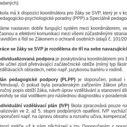
adaných).
kola má k dispozici koordinátora pro žáky se SVP, který je v k
edagogicko-psychologické poradny (PPP) a Speciálně pedago
áme nastaven dobře fungující systém mezi koordinátorem, ved
časnou a efektivní komunikaci mezi všemi zúčastněnými strana
ravidlům a řídí se Zákonem o ochraně osobních údajů č. 101
ráce se žáky se SVP je rozdělena do tří na sebe navazujícíc
ndividualizovaná podpora
je poskytována koordinátorem pro 
de učitel zjistí přetrvávající začátečnické obtíže (mírný typ školn
zdělávacích oblastech, nebo např. jazykovou bariéru v rodině.
lán pedagogické podpory (PLPP)
je doporučen, pokud i 
řetrvávají, či pokud byla poradenským zařízením žákovi při
tručný popis obtíží žáka, návrh úprav vzdělávání a stanovení dí
nohdy se stal vodítkem pro následnou diagnostiku v poradensk
ndividuální vzdělávací plán (IVP)
škola zpracovává pouze na 
ealizován ve 2. až 5. stupni podpůrných opatření. IVP vychá
oporučení např. na úpravu obsahu a rozsahu učiva, kompenzač
nozí rodiče už k nám přicházejí s tzv. Doporučením z pora