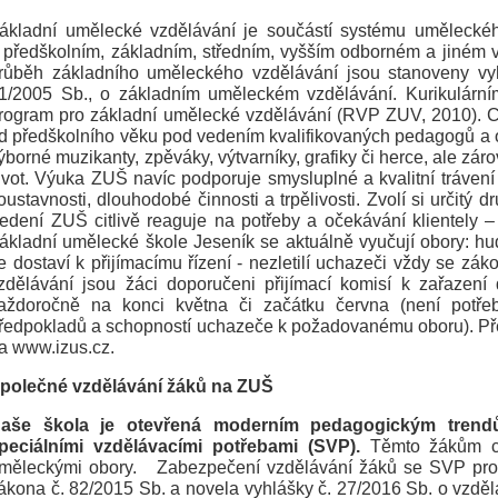
ákladní umělecké vzdělávání je součástí systému umělecké
 předškolním, základním, středním, vyšším odborném a jiném v
růběh základního uměleckého vzdělávání jsou stanoveny vyhl
1/2005 Sb., o základním uměleckém vzdělávání. Kurikulárn
rogram pro základní umělecké vzdělávání (RVP ZUV, 2010). Cí
d předškolního věku pod vedením kvalifikovaných pedagogů a o
ýborné muzikanty, zpěváky, výtvarníky, grafiky či herce, ale záro
ivot. Výuka ZUŠ navíc podporuje smysluplné a kvalitní tráven
oustavnosti, dlouhodobé činnosti a trpělivosti. Zvolí si určitý
edení ZUŠ citlivě reaguje na potřeby a očekávání klientely –
ákladní umělecké škole Jeseník se aktuálně vyučují obory: hud
e dostaví k přijímacímu řízení - nezletilí uchazeči vždy se 
zdělávání jsou žáci doporučeni přijímací komisí k zařazení
aždoročně na konci května či začátku června (není potřebn
ředpokladů a schopností uchazeče k požadovanému oboru). Před
a www.izus.cz.
polečné vzdělávání žáků na ZUŠ
aše škola je otevřená moderním pedagogickým trend
peciálními vzdělávacími potřebami (SVP).
Těmto žákům chc
měleckými obory. Zabezpečení vzdělávání žáků se SVP probí
ákona č. 82/2015 Sb. a novela vyhlášky č. 27/2016 Sb. o vzdě