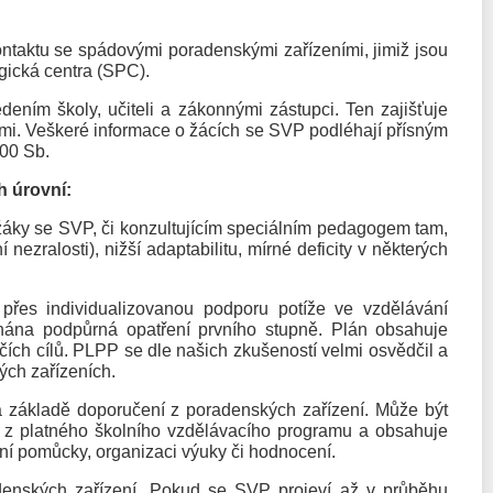
ontaktu se spádovými poradenskými zařízeními, jimiž jsou
gická centra (SPC).
ením školy, učiteli a zákonnými zástupci. Ten zajišťuje
mi. Veškeré informace o žácích se SVP podléhají přísným
/2000 Sb.
h úrovní:
žáky se SVP, či konzultujícím speciálním pedagogem tam,
í nezralosti), nižší adaptabilitu, mírné deficity v některých
přes individualizovanou podporu potíže ve vzdělávání
znána podpůrná opatření prvního stupně. Plán obsahuje
lčích cílů. PLPP se dle našich zkušeností velmi osvědčil a
ých zařízeních.
základě doporučení z poradenských zařízení. Může být
zí z platného školního vzdělávacího programu a obsahuje
ní pomůcky, organizaci výuky či hodnocení.
denských zařízení. Pokud se SVP projeví až v průběhu