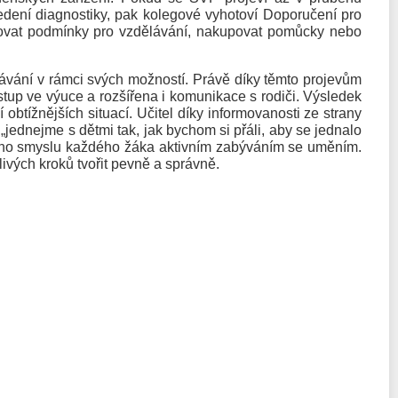
edení diagnostiky, pak kolegové vyhotoví Doporučení pro
vovat podmínky pro vzdělávání, nakupovat pomůcky nebo
ávání v rámci svých možností. Právě díky těmto projevům
stup ve výuce a rozšířena i komunikace s rodiči. Výsledek
 obtížnějších situací. Učitel díky informovanosti ze strany
„jednejme s dětmi tak, jak bychom si přáli, aby se jednalo
ního smyslu každého žáka aktivním zabýváním se uměním.
livých kroků tvořit pevně a správně.