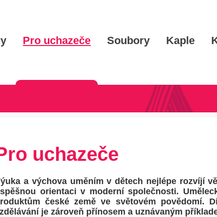
ry
Pro uchazeče
Soubory
Kaple
K
Pro uchazeče
ýuka a výchova uměním v dětech nejlépe rozvíjí vět
spěšnou orientaci v moderní společnosti. Umělec
roduktům české země ve světovém povědomí. Dík
zdělávání je zároveň přínosem a uznávaným příklad