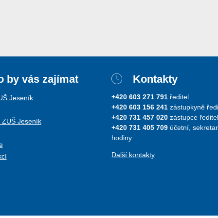
 by vás zajímat
Kontakty
+420 603 271 791
ředitel
ZUŠ Jeseník
+420 603 156 241
zástupkyně ředi
+420 731 457 020
zástupce ředitel
i ZUŠ Jeseník
+420 731 405 709
účetní, sekretar
hodiny
e
Další kontakty
kcí