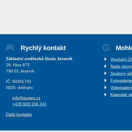
Rychlý kontakt
Mohlo
Základní umělecká škola Jeseník
Vyučující 
28. října 873
Naše obory
790 01 Jeseník
Soubory př
Fotogalerie
IČ: 60341742
ISDS: dvkhqhc
Videogaleri
Kalendář a
info@zusjes.cz
+420 603 156 241
Další kontakty