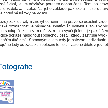
zdělávání, je jim návštěva poraden doporučena. Tam, po prov
alší vzdělávání žáka. Na jeho základě pak škola může upra
ešit odlišné nároky na výuku.
aždý žák s určitým znevýhodněním má právo se účastnit vzděl
idské rozmanitosti je následně uplatňován individualizovaný pří
éto spolupráce - mezi rodiči, žákem a vyučujícím – je pak řešení
odiče dokáže nabídnout společnou cestu, kterou zaštiťuje výrok 
 naším dítětem“. Samotným cílem tedy je nalézání individuál
ojďme tedy od začátku společně tento cíl vašeho dítěte z jednot
Fotografie