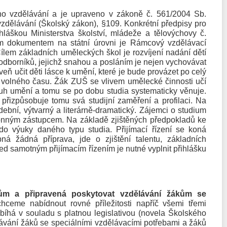
ho vzdělávání a je upraveno v zákoně č. 561/2004 Sb.
zdělávání (Školský zákon), §109. Konkrétní předpisy pro
áškou Ministerstva školství, mládeže a tělovýchovy č.
ím dokumentem na státní úrovni je Rámcový vzdělávací
lem základních uměleckých škol je rozvíjení nadání dětí
dborníků, jejichž snahou a posláním je nejen vychovávat
veň učit děti lásce k umění, které je bude provázet po celý
í volného času. Žák ZUŠ se vlivem umělecké činnosti učí
 druh umění a tomu se po dobu studia systematicky věnuje.
 přizpůsobuje tomu svá studijní zaměření a profilaci. Na
ební, výtvarný a literárně-dramatický. Zájemci o studium
zákonným zástupcem. Na základě zjištěných předpokladů ke
 do výuky daného typu studia. Přijímací řízení se koná
á žádná příprava, jde o zjištění talentu, základních
 samotným přijímacím řízením je nutné vyplnit přihlášku
ům a připravená poskytovat vzdělávání žákům se
eme nabídnout rovné příležitosti napříč všemi třemi
há v souladu s platnou legislativou (novela Školského
lávání žáků se speciálními vzdělávacími potřebami a žáků