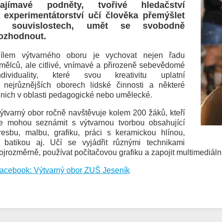
ajímavé podněty, tvořivé hledačství
 experimentátorství učí člověka přemýšlet
v souvislostech, umět se svobodně
ozhodnout.
ílem výtvarného oboru je vychovat nejen řadu
mělců, ale citlivé, vnímavé a přirozeně sebevědomé
ndividuality, které svou kreativitu uplatní
 nejrůznějších oborech lidské činnosti a některé
 nich v oblasti pedagogické nebo umělecké.
ýtvarný obor ročně navštěvuje kolem 200 žáků, kteří
e mohou seznámit s výtvarnou tvorbou obsahující
resbu, malbu, grafiku, práci s keramickou hlínou,
 batikou aj. Učí se vyjádřit různými technikami
rojrozměrně, používat počítačovou grafiku a zapojit multimediální
acebook: Výtvarný obor ZUŠ Jeseník