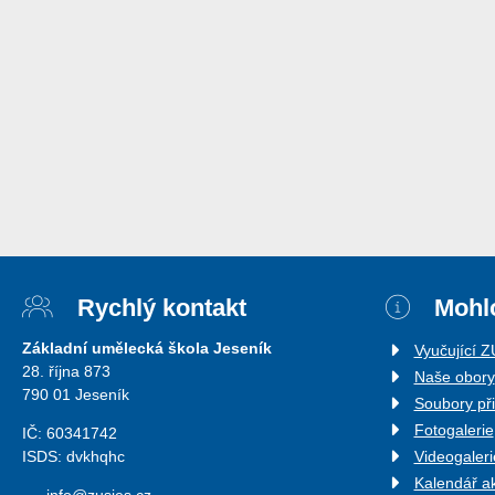
Rychlý kontakt
Mohlo
Základní umělecká škola Jeseník
Vyučující 
28. října 873
Naše obory
790 01 Jeseník
Soubory př
Fotogalerie
IČ: 60341742
ISDS: dvkhqhc
Videogaleri
Kalendář a