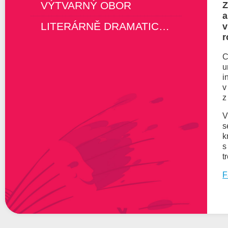
VÝTVARNÝ OBOR
Z
a
LITERÁRNĚ DRAMATICKÝ OBOR
r
C
u
i
v
z
V
s
k
s
t
F