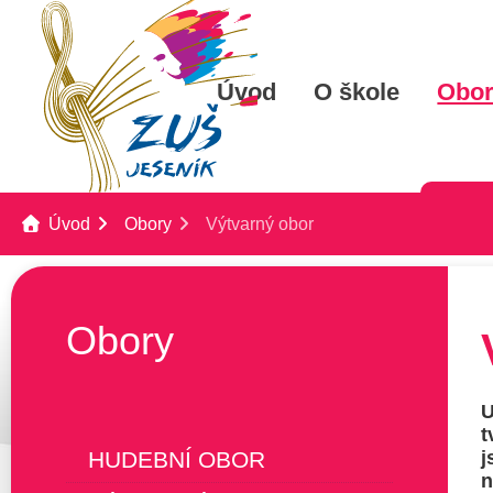
Úvod
O škole
Obo
Úvod
Obory
Výtvarný obor
Obory
U
t
HUDEBNÍ OBOR
n