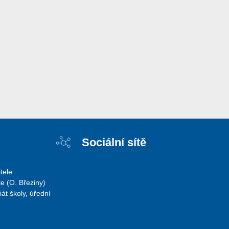
Sociální sítě
tele
e (O. Březiny)
iát školy, úřední