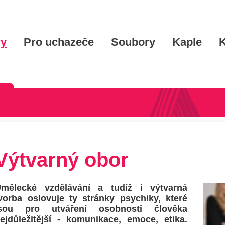
ry
Pro uchazeče
Soubory
Kaple
K
Výtvarný obor
mělecké vzdělávání a tudíž i výtvarná
vorba oslovuje ty stránky psychiky, které
jsou pro utváření osobnosti člověka
ejdůležitější - komunikace, emoce, etika.