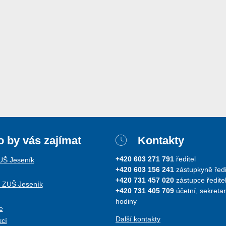
 by vás zajímat
Kontakty
+420 603 271 791
ředitel
ZUŠ Jeseník
+420 603 156 241
zástupkyně ředi
+420 731 457 020
zástupce ředitel
i ZUŠ Jeseník
+420 731 405 709
účetní, sekretar
hodiny
e
Další kontakty
kcí