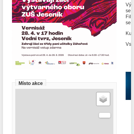
Výs
se 
Fil
se 
Kur
Vst
Místo akce