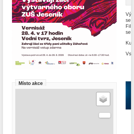
Výs
se 
Fil
se 
Kur
Vst
Místo akce