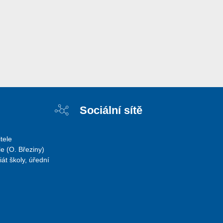
Sociální sítě
tele
e (O. Březiny)
iát školy, úřední