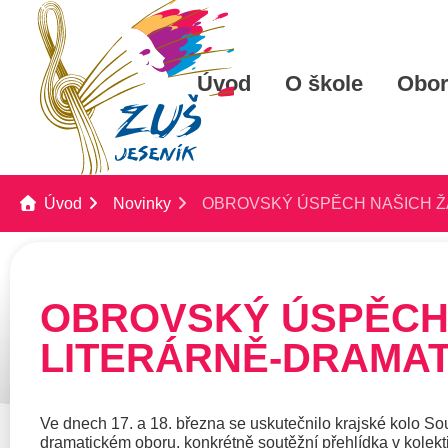
Úvod
O škole
Obo
Úvod
Novinky
OBROVSKÝ ÚSPĚCH NAŠICH Ž
OBROVSKÝ ÚSPĚCH 
LITERÁRNĚ-DRAMA
Ve dnech 17. a 18. března se uskutečnilo krajské kolo So
dramatickém oboru, konkrétně soutěžní přehlídka v kolekt