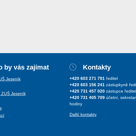
 by vás zajímat
Kontakty
+420 603 271 791
ředitel
ZUŠ Jeseník
+420 603 156 241
zástupkyně ředi
+420 731 457 020
zástupce ředitel
i ZUŠ Jeseník
+420 731 405 709
účetní, sekretar
hodiny
e
Další kontakty
kcí