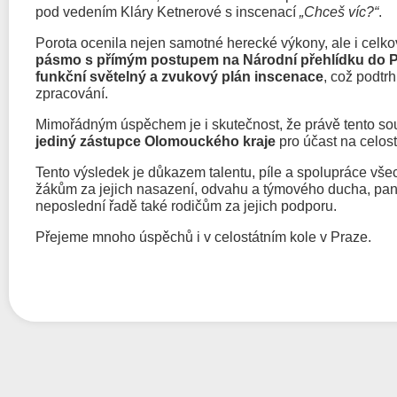
pod vedením Kláry Ketnerové s inscenací
„Chceš víc?“
.
Porota ocenila nejen samotné herecké výkony, ale i celk
pásmo s přímým postupem na Národní přehlídku do 
funkční světelný a zvukový plán inscenace
, což podtr
zpracování.
Mimořádným úspěchem je i skutečnost, že právě tento so
jediný zástupce Olomouckého kraje
pro účast na celost
Tento výsledek je důkazem talentu, píle a spolupráce vše
žákům za jejich nasazení, odvahu a týmového ducha, paní
neposlední řadě také rodičům za jejich podporu.
Přejeme mnoho úspěchů i v celostátním kole v Praze.