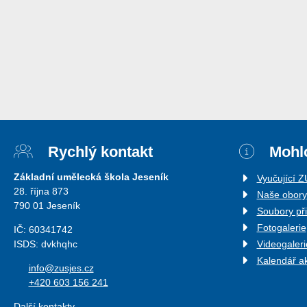
Rychlý kontakt
Mohlo
Základní umělecká škola Jeseník
Vyučující 
28. října 873
Naše obory
790 01 Jeseník
Soubory př
Fotogalerie
IČ: 60341742
ISDS: dvkhqhc
Videogaleri
Kalendář a
info@zusjes.cz
+420 603 156 241
Další kontakty