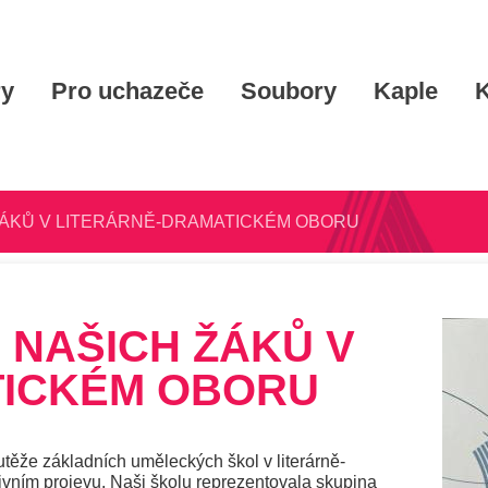
ry
Pro uchazeče
Soubory
Kaple
K
ÁKŮ V LITERÁRNĚ-DRAMATICKÉM OBORU
NAŠICH ŽÁKŮ V
TICKÉM OBORU
utěže základních uměleckých škol v literárně-
ivním projevu. Naši školu reprezentovala skupina