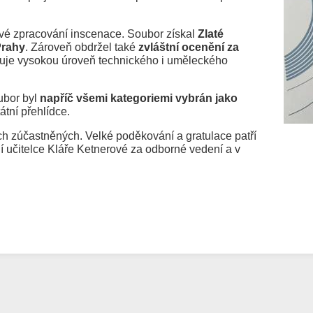
ové zpracování inscenace. Soubor získal
Zlaté
Prahy
. Zároveň obdržel také
zvláštní ocenění za
huje vysokou úroveň technického i uměleckého
ubor byl
napříč všemi kategoriemi vybrán jako
átní přehlídce.
ch zúčastněných. Velké poděkování a gratulace patří
 učitelce Kláře Ketnerové za odborné vedení a v