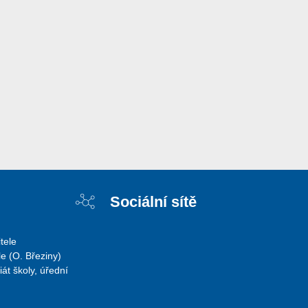
Sociální sítě
tele
e (O. Březiny)
iát školy, úřední