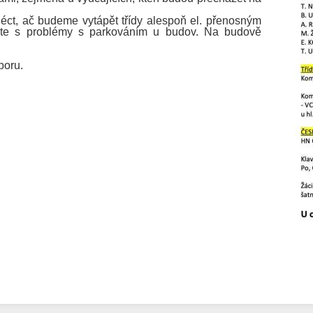
bléct, ač budeme vytápět třídy alespoň el. přenosným
tejte s problémy s parkováním u budov. Na budově
poru.