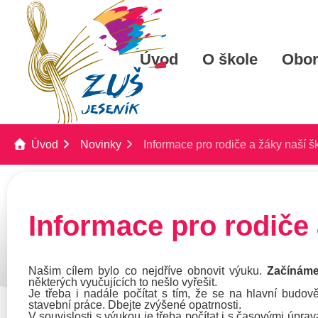
Úvod
O škole
Obo
Úvod
Novinky
Informace pro rodiče a žáky naší š
Informace pro rodiče 
Našim cílem bylo co nejdříve obnovit výuku.
Začínáme
některých vyučujících to nešlo vyřešit.
Je třeba i nadále počítat s tím, že se na hlavní budo
stavební práce. Dbejte zvýšené opatrnosti.
V souvislosti s výukou je třeba počítat i s časovými úpra