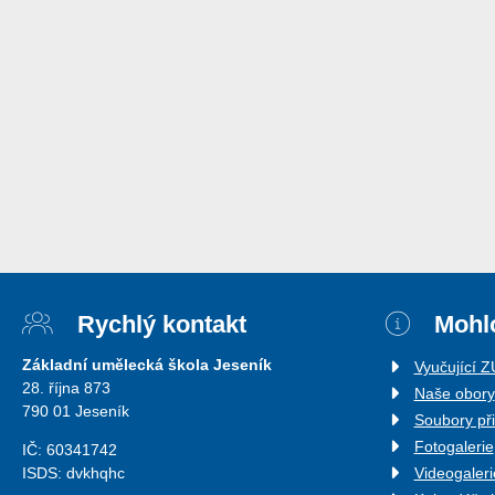
Rychlý kontakt
Mohlo
Základní umělecká škola Jeseník
Vyučující 
28. října 873
Naše obory
790 01 Jeseník
Soubory př
Fotogalerie
IČ: 60341742
ISDS: dvkhqhc
Videogaleri