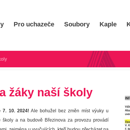
ry
Pro uchazeče
Soubory
Kaple
K
koly
a žáky naší školy
 7. 10. 2024!
Ale bohužel bez změn míst výuky u
vě školy a na budově Březinova za provozu provádí
vami, zejména u vyučujících, kteří budou přecházet na