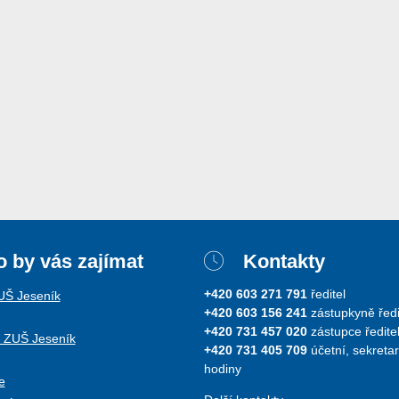
 by vás zajímat
Kontakty
+420 603 271 791
ředitel
ZUŠ Jeseník
+420 603 156 241
zástupkyně ředi
+420 731 457 020
zástupce ředitel
i ZUŠ Jeseník
+420 731 405 709
účetní, sekretar
hodiny
e