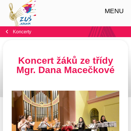
MENU
Koncerty
Koncert žáků ze třídy
Mgr. Dana Macečkové