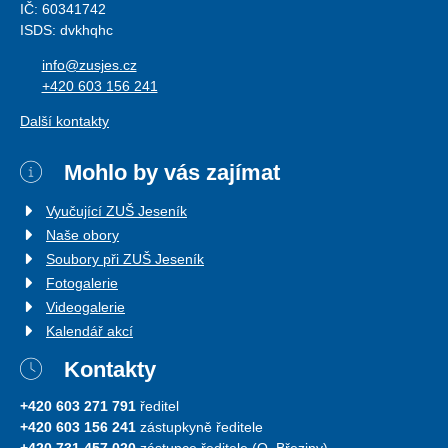
IČ: 60341742
ISDS: dvkhqhc
info@zusjes.cz
+420 603 156 241
Další kontakty
Mohlo by vás zajímat
Vyučující ZUŠ Jeseník
Naše obory
Soubory při ZUŠ Jeseník
Fotogalerie
Videogalerie
Kalendář akcí
Kontakty
+420 603 271 791
ředitel
+420 603 156 241
zástupkyně ředitele
+420 731 457 020
zástupce ředitele (O. Březiny)