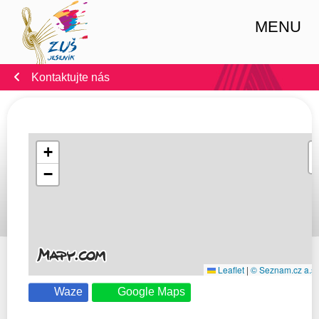
MENU
Kontaktujte nás
+
−
Leaflet
|
© Seznam.cz a.s. 
Waze
Google Maps