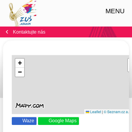
MENU
Kontaktujte nás
+
−
Leaflet
|
© Seznam.cz a.s. 
Waze
Google Maps