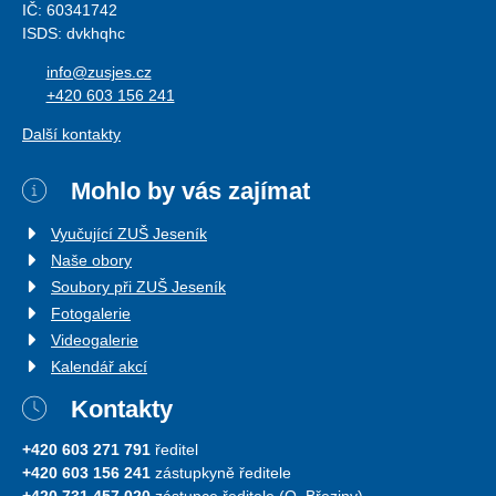
IČ: 60341742
ISDS: dvkhqhc
info@zusjes.cz
+420 603 156 241
Další kontakty
Mohlo by vás zajímat
Vyučující ZUŠ Jeseník
Naše obory
Soubory při ZUŠ Jeseník
Fotogalerie
Videogalerie
Kalendář akcí
Kontakty
+420 603 271 791
ředitel
+420 603 156 241
zástupkyně ředitele
+420 731 457 020
zástupce ředitele (O. Březiny)