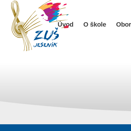
Úvod
O škole
Obo