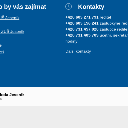
 by vás zajímat
Kontakty
+420 603 271 791
ředitel
ZUŠ Jeseník
+420 603 156 241
zástupkyně ředi
+420 731 457 020
zástupce ředitel
i ZUŠ Jeseník
+420 731 405 709
účetní, sekretar
hodiny
e
Další kontakty
kcí
škola Jeseník
a.