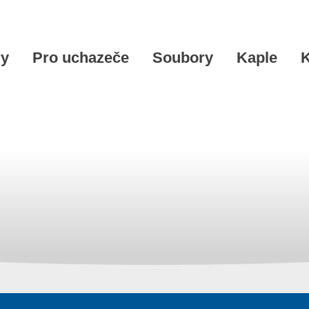
ry
Pro uchazeče
Soubory
Kaple
K