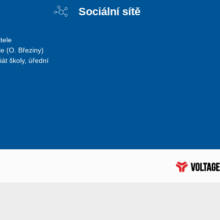
Sociální sítě
tele
e (O. Březiny)
iát školy, úřední