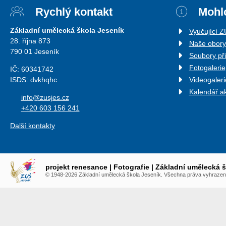
Rychlý kontakt
Mohlo
Základní umělecká škola Jeseník
Vyučující 
28. října 873
Naše obory
790 01 Jeseník
Soubory př
Fotogalerie
IČ: 60341742
ISDS: dvkhqhc
Videogaleri
Kalendář a
info@zusjes.cz
+420 603 156 241
Další kontakty
projekt renesance | Fotografie | Základní umělecká 
eation
© 1948-2026 Základní umělecká škola Jeseník. Všechna práva vyhrazen